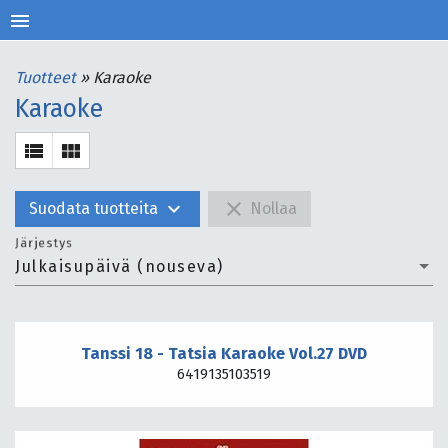
menu
Tuotteet
»
Karaoke
Karaoke
view_list
view_module
expand_more
close
Suodata tuotteita
Nollaa
Järjestys
Julkaisupäivä (nouseva)
Tanssi 18 - Tatsia Karaoke Vol.27 DVD
6419135103519