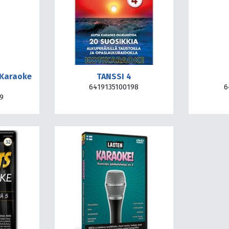
 Karaoke
TANSSI 4
6419135100198
6
19