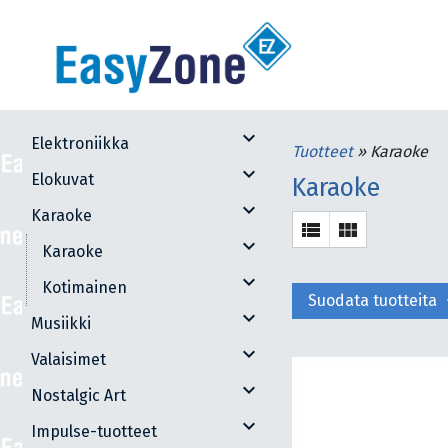
expand_more
Elektroniikka
Tuotteet
»
Karaoke
expand_more
Elokuvat
Karaoke
expand_more
Karaoke
view_list
view_module
expand_more
Karaoke
expand_more
Kotimainen
exp
Suodata tuotteita
expand_more
Musiikki
expand_more
Valaisimet
expand_more
Nostalgic Art
expand_more
Impulse-tuotteet