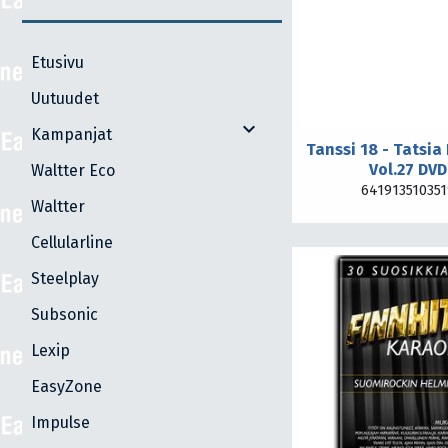
Etusivu
Uutuudet
expand_more
Kampanjat
Tanssi 18 - Tatsia
Vol.27 DVD
Waltter Eco
64191351035
Waltter
Cellularline
Steelplay
Subsonic
Lexip
EasyZone
Impulse