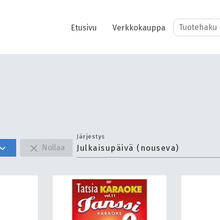
Etusivu
Verkkokauppa
Järjestys
and_more
close
Nollaa
Julkaisupäivä (nouseva)