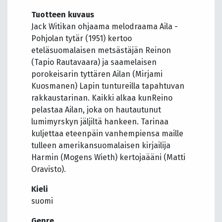
Tuotteen kuvaus
Jack Witikan ohjaama melodraama Aila -
Pohjolan tytär (1951) kertoo
eteläsuomalaisen metsästäjän Reinon
(Tapio Rautavaara) ja saamelaisen
porokeisarin tyttären Ailan (Mirjami
Kuosmanen) Lapin tuntureilla tapahtuvan
rakkaustarinan. Kaikki alkaa kunReino
pelastaa Ailan, joka on hautautunut
lumimyrskyn jäljiltä hankeen. Tarinaa
kuljettaa eteenpäin vanhempiensa maille
tulleen amerikansuomalaisen kirjailija
Harmin (Mogens Wieth) kertojaääni (Matti
Oravisto).
Kieli
suomi
Genre