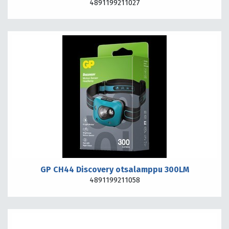
4891199211027
GP CH44 Discovery otsalamppu 300LM
4891199211058