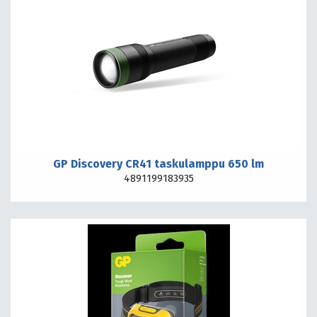
GP Discovery CR41 taskulamppu 650 lm
4891199183935