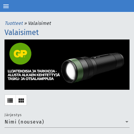
menu
Tuotteet
»
Valaisimet
Valaisimet
view_list
view_module
Järjestys
Nimi (nouseva)