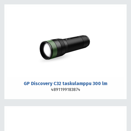
GP Discovery C32 taskulamppu 300 lm
4891199183874