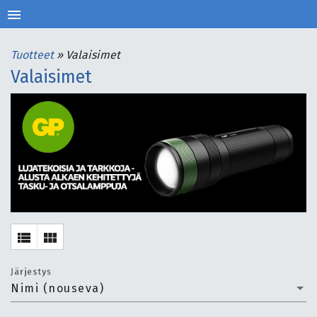
menu
Tuotteet
»
Valaisimet
Valaisimet
view_list
view_module
Järjestys
Nimi (nouseva)