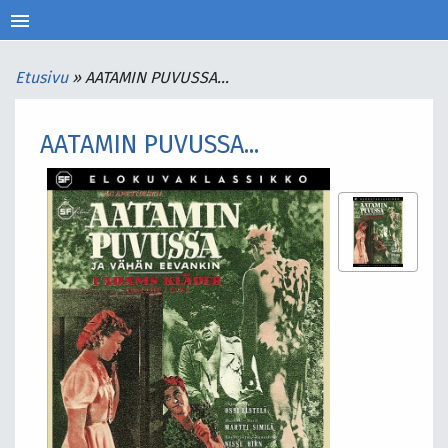
menu
Etusivu
»
AATAMIN PUVUSSA...
AATAMIN PUVUSSA...