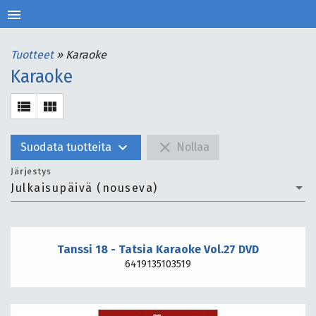
menu
Tuotteet
»
Karaoke
Karaoke
view_list
view_module
expand_more
close
Suodata tuotteita
Nollaa
Järjestys
Julkaisupäivä (nouseva)
Tanssi 18 - Tatsia Karaoke Vol.27 DVD
6419135103519