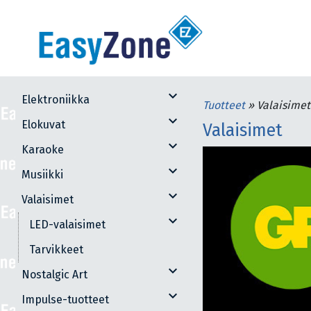
expand_more
Elektroniikka
Tuotteet
»
Valaisimet
expand_more
Elokuvat
Valaisimet
expand_more
Karaoke
expand_more
Musiikki
expand_more
Valaisimet
expand_more
LED-valaisimet
Tarvikkeet
expand_more
Nostalgic Art
expand_more
Impulse-tuotteet