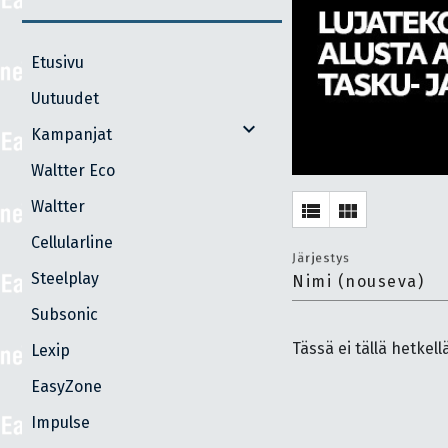
Etusivu
Uutuudet
expand_more
Kampanjat
Waltter Eco
Waltter
view_list
view_module
Cellularline
Järjestys
Steelplay
Nimi (nouseva)
Subsonic
Tässä ei tällä hetkell
Lexip
EasyZone
Impulse