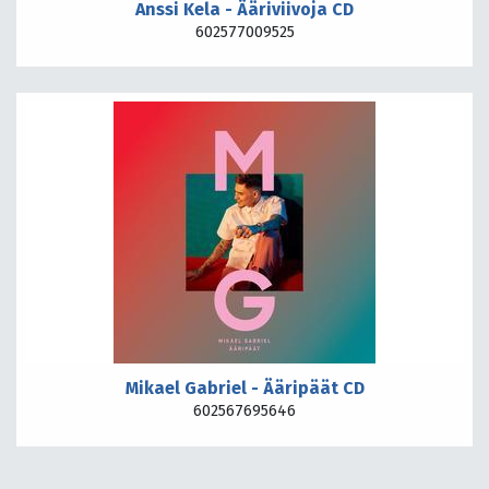
Anssi Kela - Ääriviivoja CD
602577009525
Mikael Gabriel - Ääripäät CD
602567695646