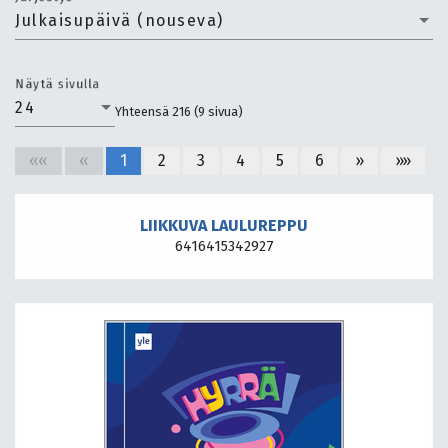
Julkaisupäivä (nouseva)
Näytä sivulla
24
Yhteensä 216 (9 sivua)
««
«
1
2
3
4
5
6
»
»»
LIIKKUVA LAULUREPPU
6416415342927