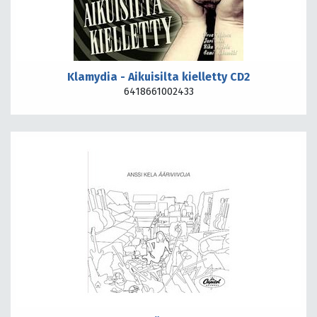
Klamydia - Aikuisilta kielletty CD2
6418661002433