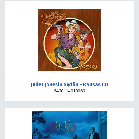
Juliet Jonesin Sydän - Kansas CD
6420114018069