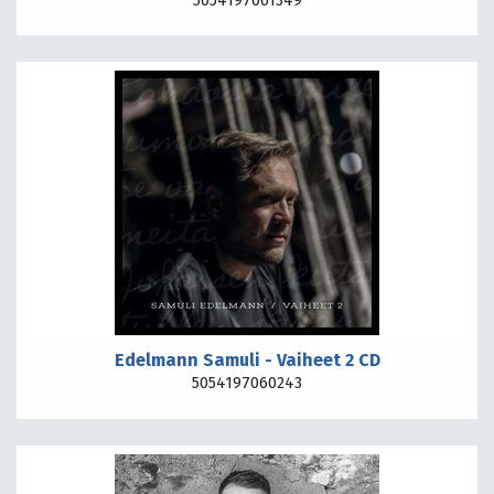
5054197061349
Edelmann Samuli - Vaiheet 2 CD
5054197060243