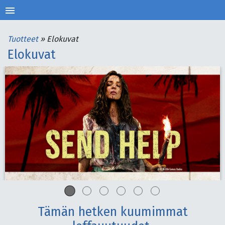
menu
Tuotteet
»
Elokuvat
Elokuvat
Tämän hetken kuumimmat