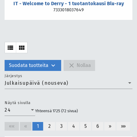
IT - Welcome to Derry - 1 tuotantokausi Blu-ray
7333018037649
view_list
view_module
expand_more
close
Suodata tuotteita
Nollaa
Järjestys
Julkaisupäivä (nouseva)
Näytä sivulla
24
Yhteensä 1725 (72 sivua)
««
«
1
2
3
4
5
6
»
»»