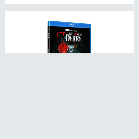
IT - Welcome to Derry - 1 tuotantokausi Blu-ray
7333018037649