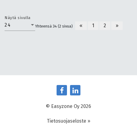
Näytä sivulla
24
«
1
2
»
Yhteensä 34 (2 sivua)
© Easyzone Oy 2026
Tietosuojaseloste »