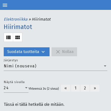
menu
Elektroniikka
»
Hiirimatot
Hiirimatot
view_list
view_module
expand_more
close
Suodata tuotteita
Nollaa
Järjestys
Nimi (nouseva)
Näytä sivulla
24
«
1
2
»
Yhteensä 34 (2 sivua)
Tässä ei tällä hetkellä ole mitään.