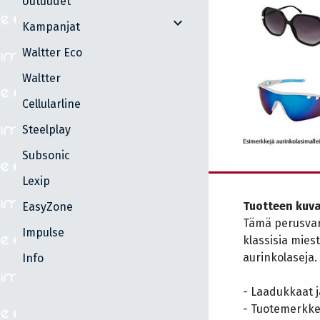
Uutuudet
expand_more
Kampanjat
Waltter Eco
Waltter
Cellularline
Steelplay
Subsonic
Lexip
Tuotteen kuv
EasyZone
Tämä perusvar
Impulse
klassisia mies
aurinkolaseja.
Info
- Laadukkaat j
- Tuotemerkke