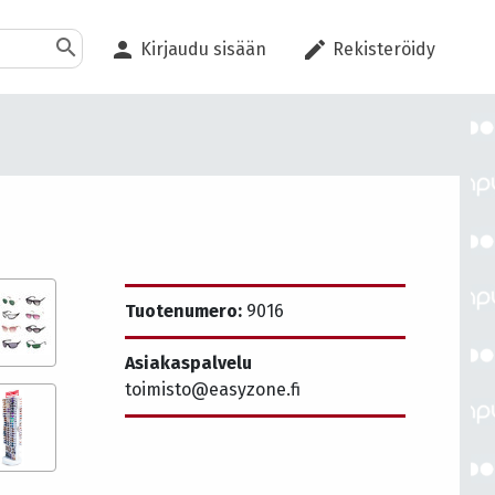
search
person
edit
Kirjaudu sisään
Rekisteröidy
Tuotenumero:
9016
Asiakaspalvelu
toimisto@easyzone.fi