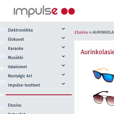
expand_more
Elektroniikka
Etusivu
»
AURINKOLAS
expand_more
Elokuvat
expand_more
Karaoke
Aurinkolasi
expand_more
Musiikki
expand_more
Valaisimet
expand_more
Nostalgic Art
expand_more
Impulse-tuotteet
Etusivu