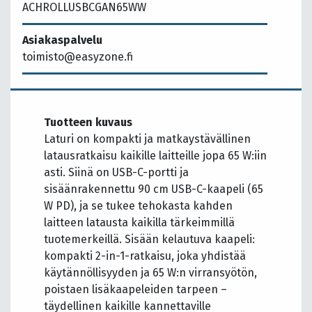
ACHROLLUSBCGAN65WW
Asiakaspalvelu
toimisto@easyzone.fi
Tuotteen kuvaus
Laturi on kompakti ja matkaystävällinen
latausratkaisu kaikille laitteille jopa 65 W:iin
asti. Siinä on USB-C-portti ja
sisäänrakennettu 90 cm USB-C-kaapeli (65
W PD), ja se tukee tehokasta kahden
laitteen latausta kaikilla tärkeimmillä
tuotemerkeillä. Sisään kelautuva kaapeli:
kompakti 2-in-1-ratkaisu, joka yhdistää
käytännöllisyyden ja 65 W:n virransyötön,
poistaen lisäkaapeleiden tarpeen –
täydellinen kaikille kannettaville