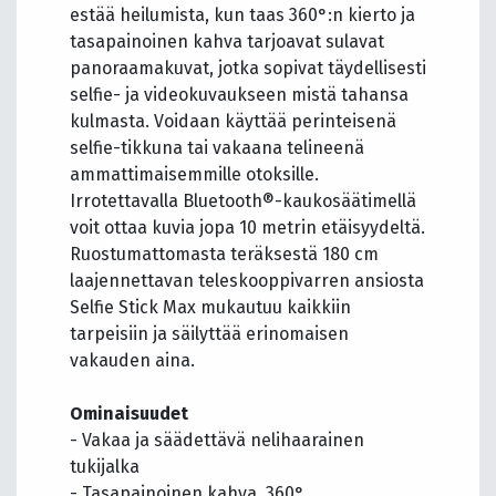
estää heilumista, kun taas 360°:n kierto ja
tasapainoinen kahva tarjoavat sulavat
panoraamakuvat, jotka sopivat täydellisesti
selfie- ja videokuvaukseen mistä tahansa
kulmasta. Voidaan käyttää perinteisenä
selfie-tikkuna tai vakaana telineenä
ammattimaisemmille otoksille.
Irrotettavalla Bluetooth®-kaukosäätimellä
voit ottaa kuvia jopa 10 metrin etäisyydeltä.
Ruostumattomasta teräksestä 180 cm
laajennettavan teleskooppivarren ansiosta
Selfie Stick Max mukautuu kaikkiin
tarpeisiin ja säilyttää erinomaisen
vakauden aina.
Ominaisuudet
- Vakaa ja säädettävä nelihaarainen
tukijalka
- Tasapainoinen kahva, 360°