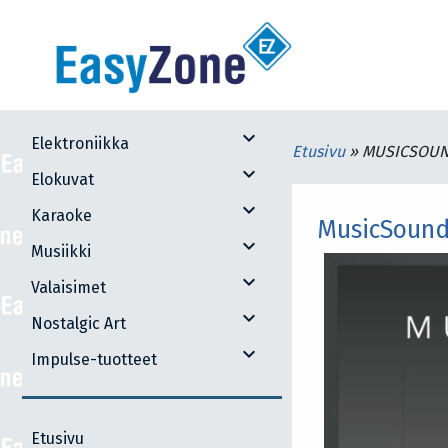
expand_more
Elektroniikka
Etusivu
»
MUSICSOUN
expand_more
Elokuvat
expand_more
Karaoke
MusicSound
expand_more
Musiikki
expand_more
Valaisimet
expand_more
Nostalgic Art
expand_more
Impulse-tuotteet
Etusivu