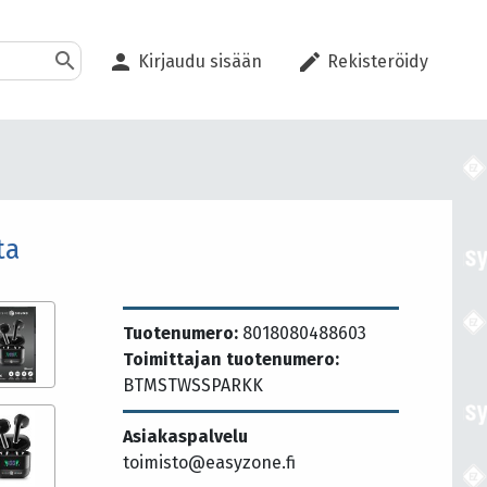
search
person
edit
Kirjaudu sisään
Rekisteröidy
ta
Tuotenumero:
8018080488603
Toimittajan tuotenumero:
BTMSTWSSPARKK
Asiakaspalvelu
toimisto@easyzone.fi