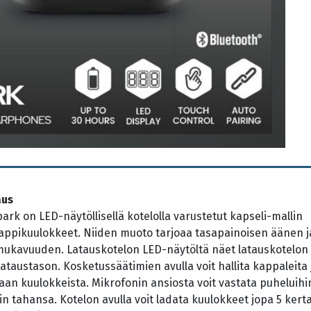
aus
rk on LED-näytöllisellä kotelolla varustetut kapseli-mallin
appikuulokkeet. Niiden muoto tarjoaa tasapainoisen äänen j
mukavuuden. Latauskotelon LED-näytöltä näet latauskotelon 
ataustason. Kosketussäätimien avulla voit hallita kappaleita 
aan kuulokkeista. Mikrofonin ansiosta voit vastata puheluihi
oin tahansa. Kotelon avulla voit ladata kuulokkeet jopa 5 kert