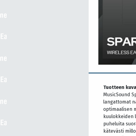
Tuotteen kuv
MusicSound Spa
langattomat n
optimaalisen 
kuulokkeiden l
puheluita suor
kätevästi mill