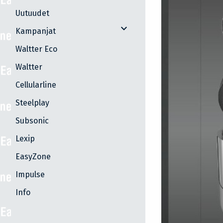
Uutuudet
expand_more
Kampanjat
Waltter Eco
Waltter
Cellularline
Steelplay
Subsonic
Lexip
EasyZone
Impulse
Info