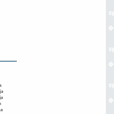
a
ja
ja
n
aa