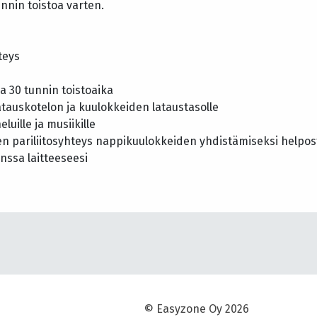
nnin toistoa varten.
teys
a 30 tunnin toistoaika
atauskotelon ja kuulokkeiden lataustasolle
luille ja musiikille
n pariliitosyhteys nappikuulokkeiden yhdistämiseksi helpos
nssa laitteeseesi
© Easyzone Oy 2026