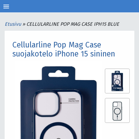
menu
Etusivu
»
CELLULARLINE POP MAG CASE IPH15 BLUE
Cellularline Pop Mag Case
suojakotelo iPhone 15 sininen