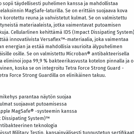
o sopii täydellisesti puhelimen kanssa ja mahdollistaa
telakoinnin MagSafe-laturilla. Se on erittäin suojaava kova
on korotettu reuna ja vahvistetut kulmat. Se on valmistettu
styneistä materiaaleista, jotka vaimentavat putoamisen
kuja. Cellularlinen kehittämä IDS (Impact Dissipating System
ttää innovatiivista Versaflex™-materiaalia, joka vaimentaa
n energian ja estää mahdollisia vaurioita älypuhelimen
isäisille osille. Se on valmistettu Microban® antibakteerisella
oka eliminoi jopa 99,9 % bakteerikasvusta kotelon pinnalla ja 
iivinen, koska se on integroitu Tetra Force Strong Guard -
Tetra Force Strong Guardilla on elinikäinen takuu.
umikehys parantaa näytön suojaa
kulmat suojaavat putoamisessa
 Apple MagSafe® -systeemin kanssa
ct Dissipating System)™
ntibakteerinen teknologia
issyt Military Testin, kansainvälisesti tunnustetun sertifikaat