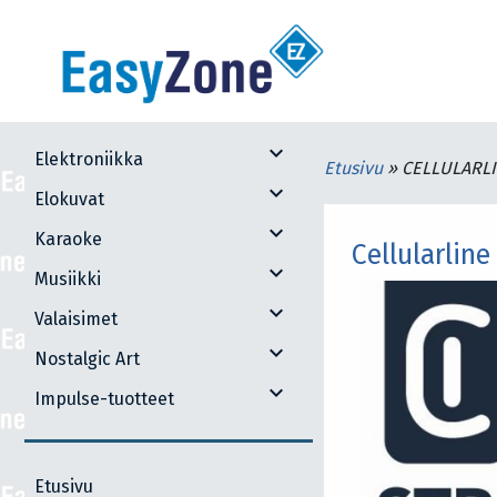
expand_more
Elektroniikka
Etusivu
»
CELLULARLI
expand_more
Elokuvat
expand_more
Karaoke
Cellularlin
expand_more
Musiikki
expand_more
Valaisimet
expand_more
Nostalgic Art
expand_more
Impulse-tuotteet
Etusivu