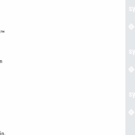
)™
on
in,