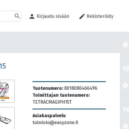
search
person
edit
Kirjaudu sisään
Rekisteröidy
15
Tuotenumero:
8018080466496
Toimittajan tuotenumero:
TETRACMAGIPH15T
Asiakaspalvelu
toimisto@easyzone.fi