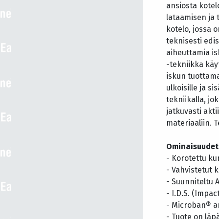
ansiosta kotel
lataamisen ja 
kotelo, jossa 
teknisesti edi
aiheuttamia is
-tekniikka käy
iskun tuottama
ulkoisille ja s
tekniikalla, j
jatkuvasti akt
materiaaliin. 
Ominaisuudet
- Korotettu k
- Vahvistetut 
- Suunniteltu
- I.D.S. (Impa
- Microban® a
- Tuote on läpä