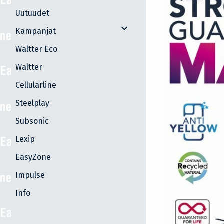
Uutuudet
expand_more
Kampanjat
Waltter Eco
Waltter
Cellularline
Steelplay
Subsonic
Lexip
EasyZone
Impulse
Info