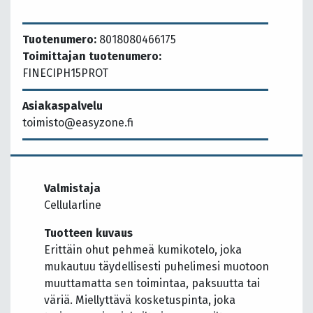
Tuotenumero:
8018080466175
Toimittajan tuotenumero:
FINECIPH15PROT
Asiakaspalvelu
toimisto@easyzone.fi
Valmistaja
Cellularline
Tuotteen kuvaus
Erittäin ohut pehmeä kumikotelo, joka
mukautuu täydellisesti puhelimesi muotoon
muuttamatta sen toimintaa, paksuutta tai
väriä. Miellyttävä kosketuspinta, joka