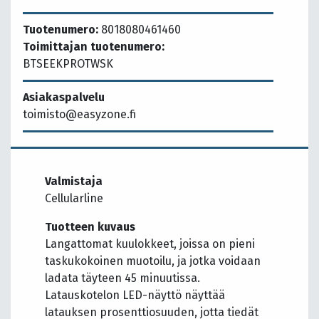
Tuotenumero:
8018080461460
Toimittajan tuotenumero:
BTSEEKPROTWSK
Asiakaspalvelu
toimisto@easyzone.fi
Valmistaja
Cellularline
Tuotteen kuvaus
Langattomat kuulokkeet, joissa on pieni
taskukokoinen muotoilu, ja jotka voidaan
ladata täyteen 45 minuutissa.
Latauskotelon LED-näyttö näyttää
latauksen prosenttiosuuden, jotta tiedät