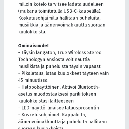
milloin kotelo tarvitsee ladata uudelleen
(mukana toimitetulla USB-C-kaapelilla).
Kosketusohjaimilla hallitaan puheluita,
musiikkia ja äänenvoimakkuutta suoraan
kuulokkeista.
Ominaisuudet
- Täysin langaton, True Wireless Stereo
Technologyn ansiosta voit nauttia
musiikista ja puheluista täysin vapaasti
- Pikalataus, lataa kuulokkeet täyteen vain
45 minuutissa
- Helppokäyttöinen. Aktivoi Bluetooth-
asetus muodostaaksesi pariliitoksen
kuulokkeistasi laitteeseen
- LED-näyttö ilmaisee latausprosentin
- Kosketusohjaimet. Kappaleita,
äänenvoimakkuutta ja puheluita hallitaan
suoraan kuulokkeista