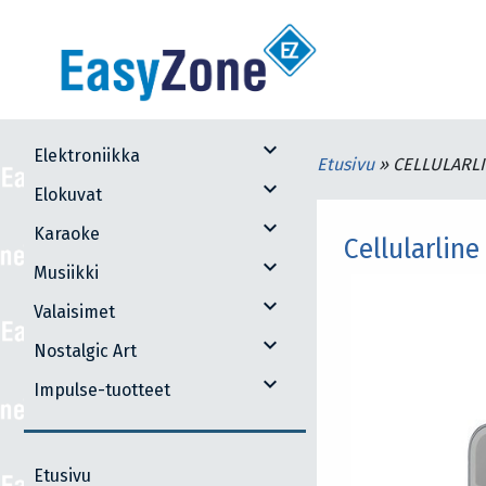
expand_more
Elektroniikka
Etusivu
»
CELLULARLI
expand_more
Elokuvat
expand_more
Karaoke
Cellularline
expand_more
Musiikki
expand_more
Valaisimet
expand_more
Nostalgic Art
expand_more
Impulse-tuotteet
Etusivu