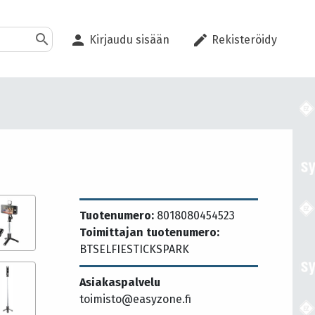
search
person
edit
Kirjaudu sisään
Rekisteröidy
Tuotenumero:
8018080454523
Toimittajan tuotenumero:
BTSELFIESTICKSPARK
Asiakaspalvelu
toimisto@easyzone.fi