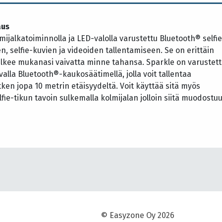
aus
mijalkatoiminnolla ja LED-valolla varustettu Bluetooth® selfie
n, selfie-kuvien ja videoiden tallentamiseen. Se on erittäin
ulkee mukanasi vaivatta minne tahansa. Sparkle on varustet
valla Bluetooth®-kaukosäätimellä, jolla voit tallentaa
tken jopa 10 metrin etäisyydeltä. Voit käyttää sitä myös
lfie-tikun tavoin sulkemalla kolmijalan jolloin siitä muodostu
© Easyzone Oy 2026