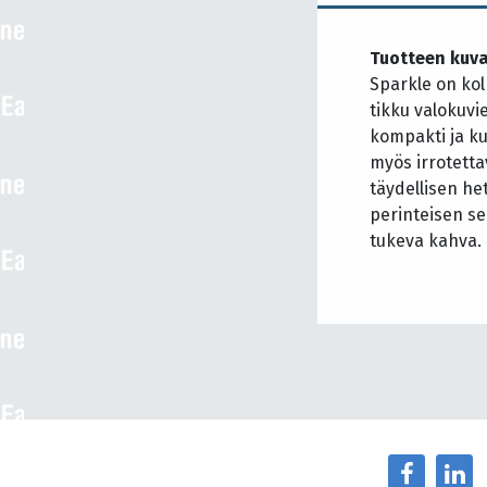
Tuotteen kuv
Sparkle on kol
tikku valokuvie
kompakti ja k
myös irrotetta
täydellisen he
perinteisen se
tukeva kahva.