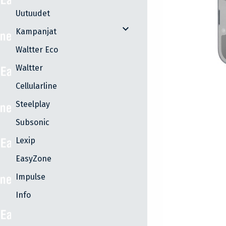
Uutuudet
expand_more
Kampanjat
Waltter Eco
Waltter
Cellularline
Steelplay
Subsonic
Lexip
EasyZone
Impulse
Info