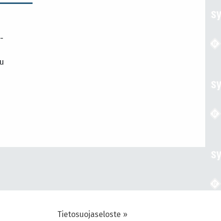
-
tu
u
Tietosuojaseloste »