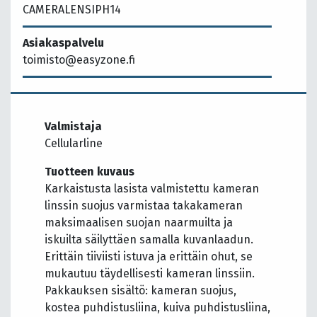
CAMERALENSIPH14
Asiakaspalvelu
toimisto@easyzone.fi
Valmistaja
Cellularline
Tuotteen kuvaus
Karkaistusta lasista valmistettu kameran
linssin suojus varmistaa takakameran
maksimaalisen suojan naarmuilta ja
iskuilta säilyttäen samalla kuvanlaadun.
Erittäin tiiviisti istuva ja erittäin ohut, se
mukautuu täydellisesti kameran linssiin.
Pakkauksen sisältö: kameran suojus,
kostea puhdistusliina, kuiva puhdistusliina,