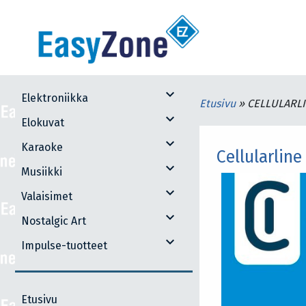
expand_more
Elektroniikka
Etusivu
»
CELLULARLI
expand_more
Elokuvat
expand_more
Karaoke
Cellularline
expand_more
Musiikki
expand_more
Valaisimet
expand_more
Nostalgic Art
expand_more
Impulse-tuotteet
Etusivu