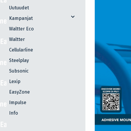
Uutuudet
expand_more
Kampanjat
Waltter Eco
Waltter
Cellularline
Steelplay
Subsonic
Lexip
EasyZone
Impulse
Info