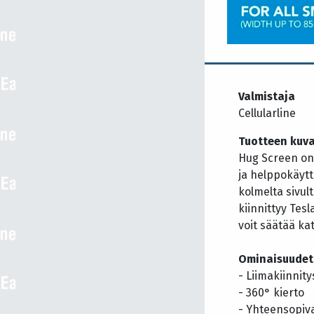
Valmistaja
Cellularline
Tuotteen kuv
Hug Screen on 
ja helppokäytt
kolmelta sivul
kiinnittyy Tes
voit säätää kat
Ominaisuudet
- Liimakiinnity
- 360° kierto
- Yhteensopiva