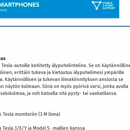
aus
Tesla-autoille kehitetty älypuhelinteline. Se on käytännöllin
öinen, erittäin tukeva ja kietoutuu älypuhelimesi ympärille
ta. Käytännöllisen ja tukevan liimakiinnityksen ansiosta se
lan näytön kulmaan. Siinä on myös pyörivä varsi, jonka avulla
selukulmaa, ja voit katsella sitä pysty- tai vaakatilassa.
s Tesla monitoriin (3 M liima)
 Tesla 3/X/Y ja Model S -mallien kanssa