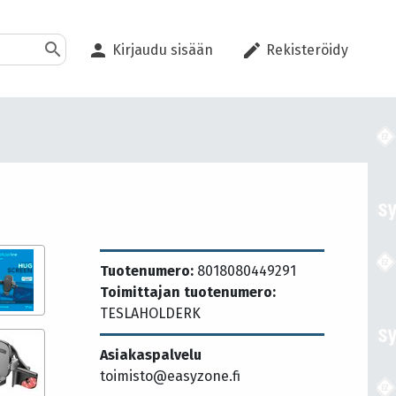
search
person
edit
Kirjaudu sisään
Rekisteröidy
Tuotenumero:
8018080449291
Toimittajan tuotenumero:
TESLAHOLDERK
Asiakaspalvelu
toimisto@easyzone.fi