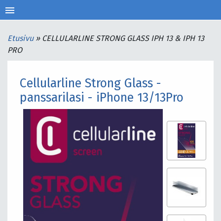
menu
Etusivu
»
CELLULARLINE STRONG GLASS IPH 13 & IPH 13
PRO
Cellularline Strong Glass -
panssarilasi - iPhone 13/13Pro