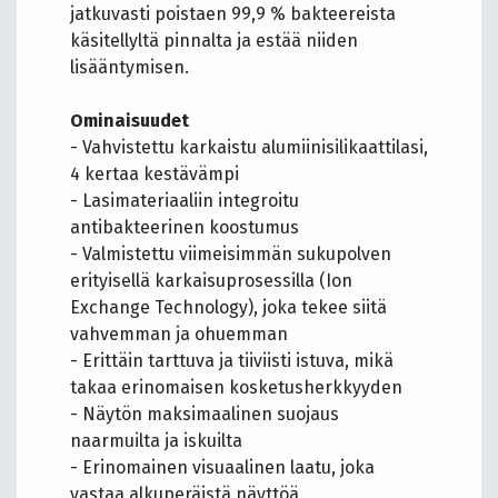
jatkuvasti poistaen 99,9 % bakteereista
käsitellyltä pinnalta ja estää niiden
lisääntymisen.
Ominaisuudet
- Vahvistettu karkaistu alumiinisilikaattilasi,
4 kertaa kestävämpi
- Lasimateriaaliin integroitu
antibakteerinen koostumus
- Valmistettu viimeisimmän sukupolven
erityisellä karkaisuprosessilla (Ion
Exchange Technology), joka tekee siitä
vahvemman ja ohuemman
- Erittäin tarttuva ja tiiviisti istuva, mikä
takaa erinomaisen kosketusherkkyyden
- Näytön maksimaalinen suojaus
naarmuilta ja iskuilta
- Erinomainen visuaalinen laatu, joka
vastaa alkuperäistä näyttöä