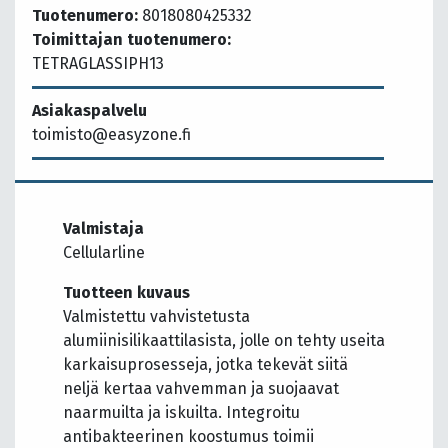
Tuotenumero:
8018080425332
Toimittajan tuotenumero:
TETRAGLASSIPH13
Asiakaspalvelu
toimisto@easyzone.fi
Valmistaja
Cellularline
Tuotteen kuvaus
Valmistettu vahvistetusta
alumiinisilikaattilasista, jolle on tehty useita
karkaisuprosesseja, jotka tekevät siitä
neljä kertaa vahvemman ja suojaavat
naarmuilta ja iskuilta. Integroitu
antibakteerinen koostumus toimii