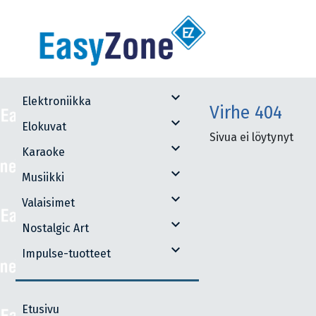
expand_more
Elektroniikka
Virhe
404
expand_more
Elokuvat
Sivua ei löytynyt
expand_more
Karaoke
expand_more
Musiikki
expand_more
Valaisimet
expand_more
Nostalgic Art
expand_more
Impulse-tuotteet
Etusivu