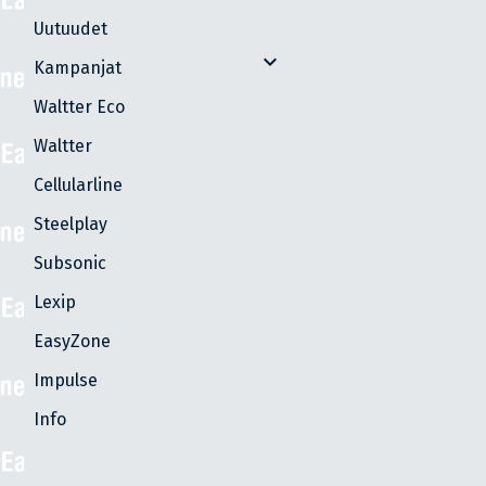
Uutuudet
expand_more
Kampanjat
Waltter Eco
Waltter
Cellularline
Steelplay
Subsonic
Lexip
EasyZone
Impulse
Info