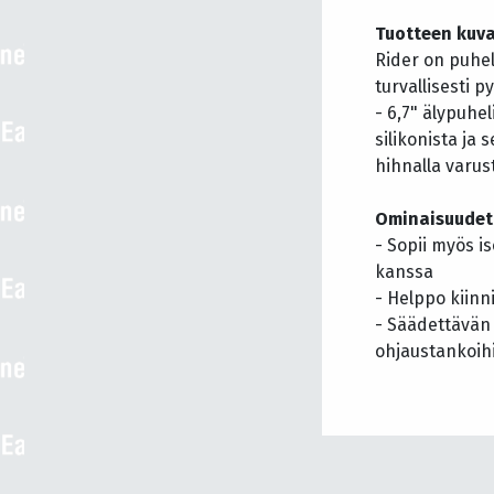
Tuotteen kuv
Rider on puhel
turvallisesti 
- 6,7" älypuh
silikonista ja
hihnalla varus
Ominaisuudet
- Sopii myös i
kanssa
- Helppo kiinni
- Säädettävän
ohjaustankoih