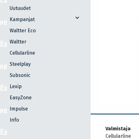
Uutuudet
expand_more
Kampanjat
Waltter Eco
Waltter
Cellularline
Steelplay
Subsonic
Lexip
EasyZone
Impulse
Info
Valmistaja
Cellularline