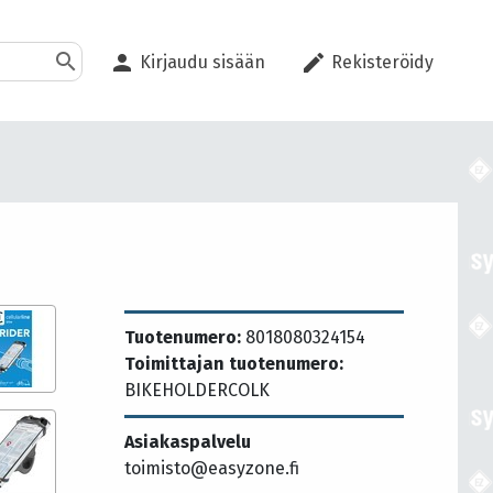
search
person
edit
Kirjaudu sisään
Rekisteröidy
Tuotenumero:
8018080324154
Toimittajan tuotenumero:
BIKEHOLDERCOLK
Asiakaspalvelu
toimisto@easyzone.fi