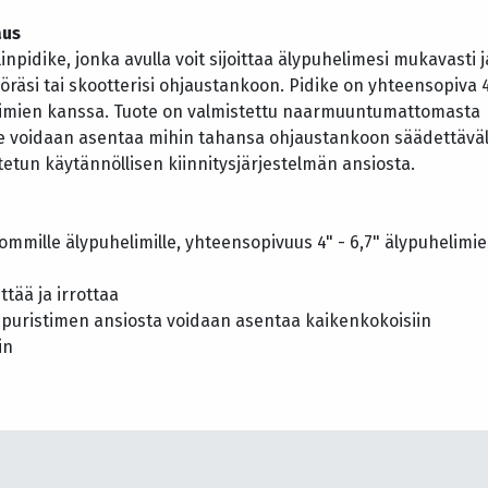
aus
inpidike, jonka avulla voit sijoittaa älypuhelimesi mukavasti j
pyöräsi tai skootterisi ohjaustankoon. Pidike on yhteensopiva 
elimien kanssa. Tuote on valmistettu naarmuuntumattomasta
 se voidaan asentaa mihin tahansa ohjaustankoon säädettäväl
tetun käytännöllisen kiinnitysjärjestelmän ansiosta.
sommille älypuhelimille, yhteensopivuus 4" - 6,7" älypuhelimi
ttää ja irrottaa
 puristimen ansiosta voidaan asentaa kaikenkokoisiin
in