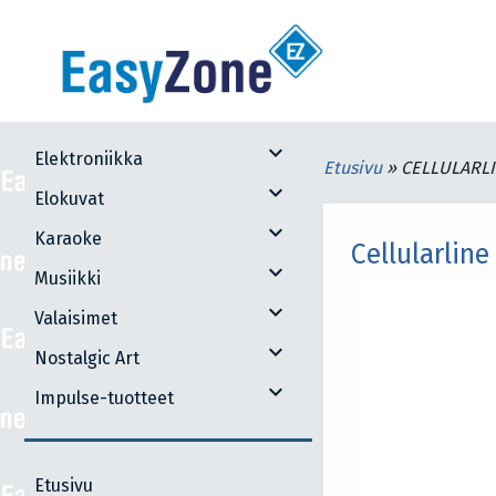
expand_more
Elektroniikka
Etusivu
»
CELLULARLI
expand_more
Elokuvat
expand_more
Karaoke
Cellularlin
expand_more
Musiikki
expand_more
Valaisimet
expand_more
Nostalgic Art
expand_more
Impulse-tuotteet
Etusivu