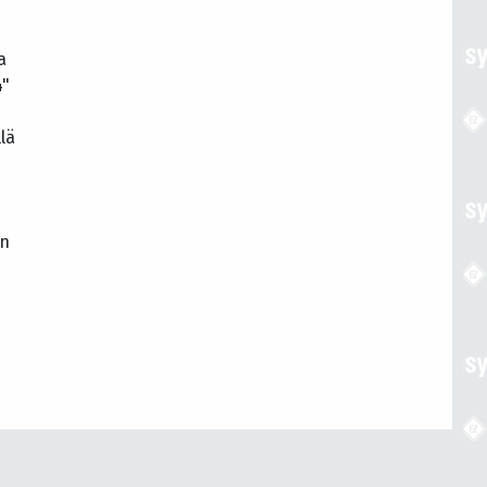
a
4"
lä
en