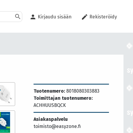
search
person
edit
Kirjaudu sisään
Rekisteröidy
Tuotenumero:
8018080303883
Toimittajan tuotenumero:
ACHHUUSBQCK
Asiakaspalvelu
toimisto@easyzone.fi