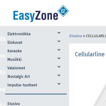
expand_more
Elektroniikka
Etusivu
»
CELLULARLI
expand_more
Elokuvat
expand_more
Karaoke
Cellularlin
expand_more
Musiikki
expand_more
Valaisimet
expand_more
Nostalgic Art
expand_more
Impulse-tuotteet
Etusivu