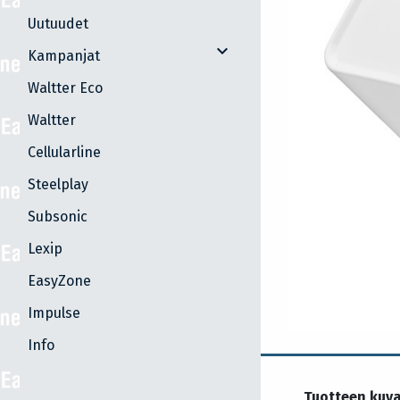
Uutuudet
expand_more
Kampanjat
Waltter Eco
Waltter
Cellularline
Steelplay
Subsonic
Lexip
EasyZone
Impulse
Info
Tuotteen kuv