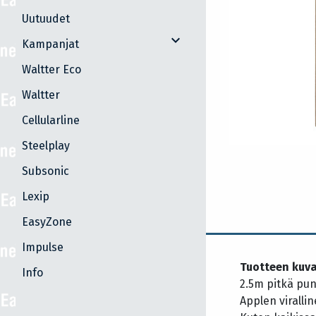
Uutuudet
expand_more
Kampanjat
Waltter Eco
Waltter
Cellularline
Steelplay
Subsonic
Lexip
EasyZone
Impulse
Tuotteen kuv
Info
2.5m pitkä pun
Applen viralli