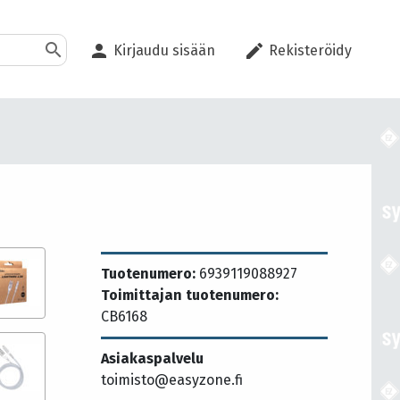
search
person
edit
Kirjaudu sisään
Rekisteröidy
Tuotenumero:
6939119088927
Toimittajan tuotenumero:
CB6168
Asiakaspalvelu
toimisto@easyzone.fi