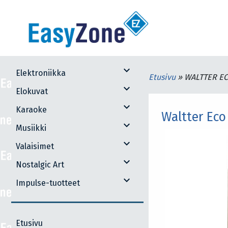
expand_more
Elektroniikka
Etusivu
»
WALTTER EC
expand_more
Elokuvat
expand_more
Karaoke
Waltter Eco
expand_more
Musiikki
expand_more
Valaisimet
expand_more
Nostalgic Art
expand_more
Impulse-tuotteet
Etusivu