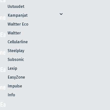
Uutuudet
expand_more
Kampanjat
Waltter Eco
Waltter
Cellularline
Steelplay
Subsonic
Lexip
EasyZone
Impulse
Info