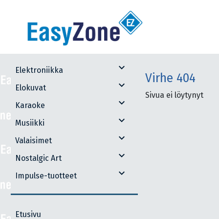
expand_more
Elektroniikka
Virhe
404
expand_more
Elokuvat
Sivua ei löytynyt
expand_more
Karaoke
expand_more
Musiikki
expand_more
Valaisimet
expand_more
Nostalgic Art
expand_more
Impulse-tuotteet
Etusivu