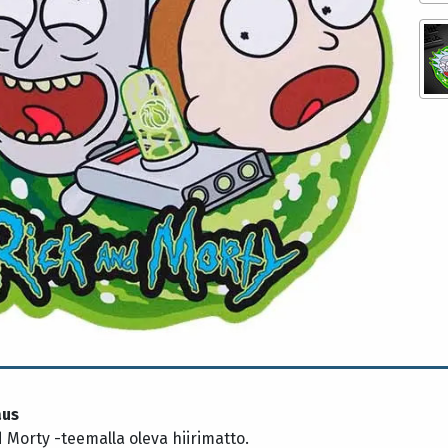
aus
 Morty -teemalla oleva hiirimatto.