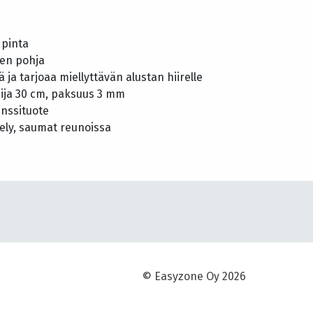
 pinta
nen pohja
 ja tarjoaa miellyttävän alustan hiirelle
sija 30 cm, paksuus 3 mm
senssituote
stely, saumat reunoissa
© Easyzone Oy 2026