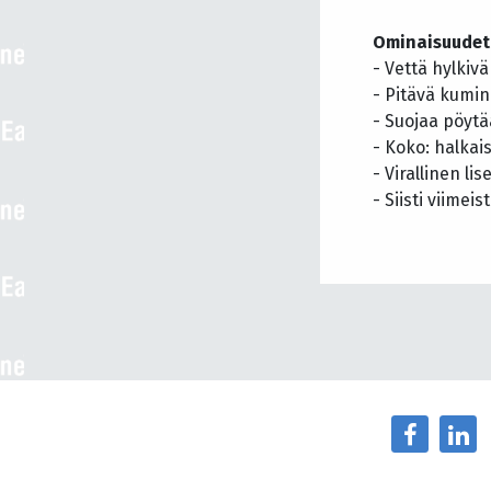
Ominaisuudet
- Vettä hylkivä
- Pitävä kumi
- Suojaa pöytää
- Koko: halkai
- Virallinen li
- Siisti viimei