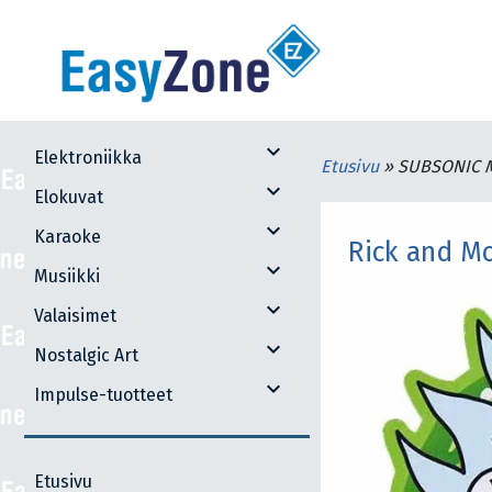
expand_more
Elektroniikka
Etusivu
»
SUBSONIC M
expand_more
Elokuvat
expand_more
Karaoke
Rick and Mo
expand_more
Musiikki
expand_more
Valaisimet
expand_more
Nostalgic Art
expand_more
Impulse-tuotteet
Etusivu