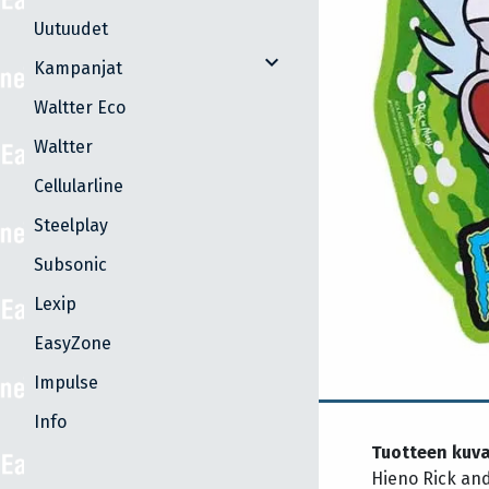
Uutuudet
expand_more
Kampanjat
Waltter Eco
Waltter
Cellularline
Steelplay
Subsonic
Lexip
EasyZone
Impulse
Info
Tuotteen kuv
Hieno Rick and