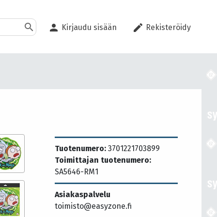
search
person
edit
Kirjaudu sisään
Rekisteröidy
Tuotenumero:
3701221703899
Toimittajan tuotenumero:
SA5646-RM1
Asiakaspalvelu
toimisto@easyzone.fi