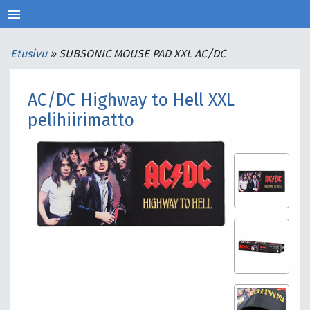
menu
Etusivu
»
SUBSONIC MOUSE PAD XXL AC/DC
AC/DC Highway to Hell XXL
pelihiirimatto