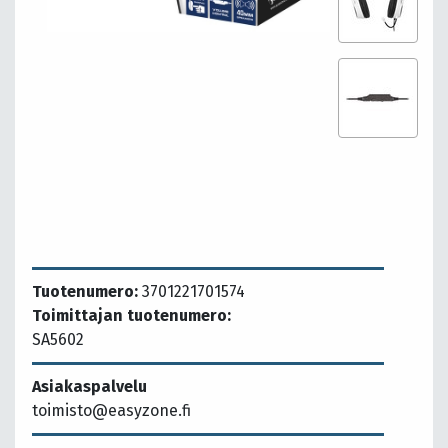
Tuotenumero:
3701221701574
Toimittajan tuotenumero:
SA5602
Asiakaspalvelu
toimisto@easyzone.fi